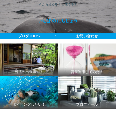
今から始める！ 出来る事！
いちば の にちじょう
ブログTOPへ
お問い合わせ
日常の出来事！！
資産運用してみた！
ダイビングしたい！
プロフィール