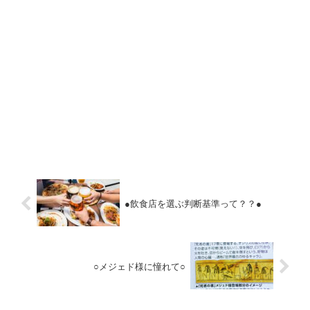
●飲食店を選ぶ判断基準って？？●
○メジェド様に憧れて○