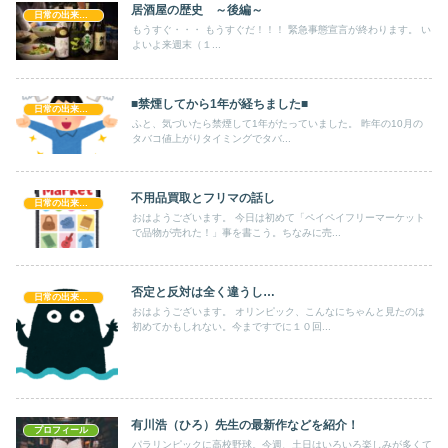
居酒屋の歴史 ～後編～
日常の出来事！！
もうすぐ・・・ もうすぐだ！！！ 緊急事態宣言が終わります。 い
よいよ来週末（１...
■禁煙してから1年が経ちました■
日常の出来事！！
ふと、気づいたら禁煙して1年がたっていました。 昨年の10月の
タバコ値上がりタイミングでタバ...
不用品買取とフリマの話し
日常の出来事！！
おはようございます。 今日は初めて「ペイペイフリーマーケット
で品物が売れた！」事を書こう。ちなみに売...
否定と反対は全く違うし…
日常の出来事！！
おはようございます。 オリンピック、こんなにちゃんと見たのは
初めてかもしれない。今まですでに１０回...
有川浩（ひろ）先生の最新作などを紹介！
プロフィール
パラリンピックに高校野球。今週、土日はいろいろ楽しみが多くて