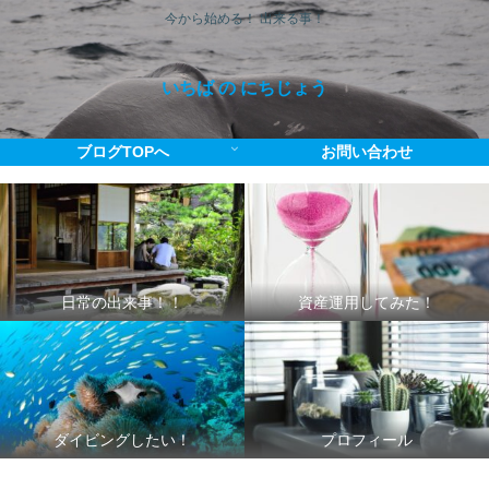
今から始める！ 出来る事！
いちば の にちじょう
ブログTOPへ
お問い合わせ
日常の出来事！！
資産運用してみた！
ダイビングしたい！
プロフィール