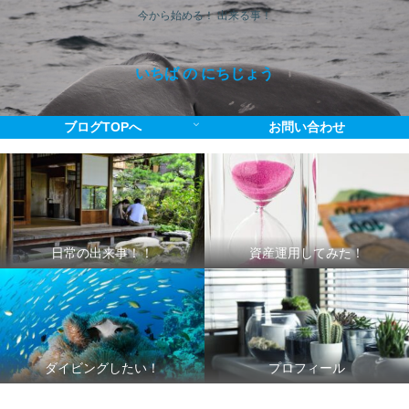
今から始める！ 出来る事！
いちば の にちじょう
ブログTOPへ
お問い合わせ
日常の出来事！！
資産運用してみた！
ダイビングしたい！
プロフィール