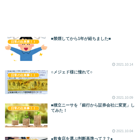
■禁煙してから1年が経ちました■
日常の出来事！！
2021.10.14
○メジェド様に憧れて○
日常の出来事！！
2021.10.09
■積立ニーサを「銀行から証券会社に変更」し
日常の出来事！！
てみた！
2021.10.04
●飲食店を選ぶ判断基準って？？●