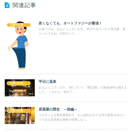
関連記事
若くなくても、オートファジーが最強！
日常の出来事！！
お昼ですね。おはようございます。 昨日の女子バスケ準決勝、凄
かったですね。日本のバス...
平日に温泉
日常の出来事！！
おはようございます。 頼んでいた「簿記3級」の勉強資料が届きま
した。 これから、毎日で...
居酒屋の歴史 ～前編～
日常の出来事！！
コロナによる緊急事態宣言、まん延防止法で 日本の飲食文化の一
つである居酒屋が瀕死の状態になっ...