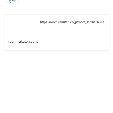
します！
https://room.rakuten.co.jp/room_ichiba/items
room.rakuten.co.jp