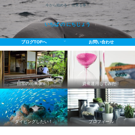
今から始める！ 出来る事！
いちば の にちじょう
ブログTOPへ
お問い合わせ
日常の出来事！！
資産運用してみた！
ダイビングしたい！
プロフィール