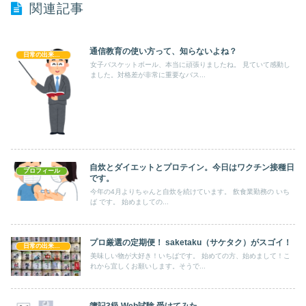
関連記事
通信教育の使い方って、知らないよね？
日常の出来事！！
女子バスケットボール、本当に頑張りましたね。 見ていて感動し
ました。対格差が非常に重要なバス...
自炊とダイエットとプロテイン。今日はワクチン接種日
プロフィール
です。
今年の4月よりちゃんと自炊を続けています。 飲食業勤務の いち
ば です。 始めましての...
プロ厳選の定期便！ saketaku（サケタク）がスゴイ！
日常の出来事！！
美味しい物が大好き！いちばです。 始めての方、始めまして！こ
れから宜しくお願いします。そうで...