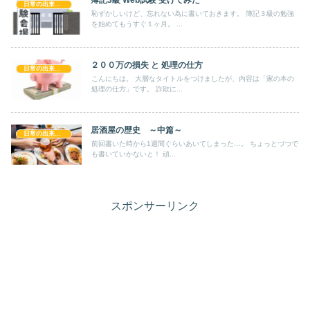
簿記3級 Web試験 受けてみた
日常の出来事！！
恥ずかしいけど、忘れない為に書いておきます。 簿記３級の勉強
を始めてもうすぐ１ヶ月。 ...
２００万の損失 と 処理の仕方
日常の出来事！！
こんにちは。 大層なタイトルをつけましたが、内容は「家の本の
処理の仕方」です。 詐欺に...
居酒屋の歴史 ～中篇～
日常の出来事！！
前回書いた時から1週間ぐらいあいてしまった…。 ちょっとづつで
も書いていかないと！ 頑...
スポンサーリンク