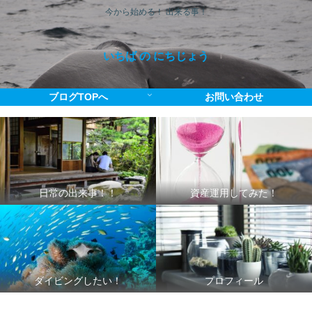
今から始める！ 出来る事！
いちば の にちじょう
ブログTOPへ
お問い合わせ
日常の出来事！！
資産運用してみた！
ダイビングしたい！
プロフィール