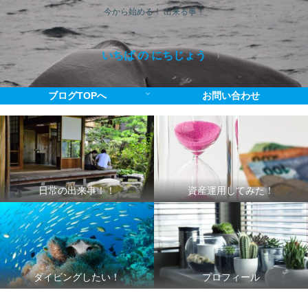
今から始める！ 出来る事！
いちば の にちじょう
ブログTOPへ
お問い合わせ
日常の出来事！！
資産運用してみた！
ダイビングしたい！
プロフィール