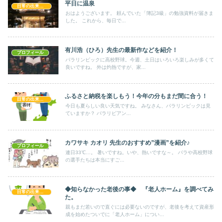
平日に温泉
日常の出来事！！
おはようございます。 頼んでいた「簿記3級」の勉強資料が届きま
した。 これから、毎日で...
有川浩（ひろ）先生の最新作などを紹介！
プロフィール
パラリンピックに高校野球。今週、土日はいろいろ楽しみが多くて
良いですね。 外は灼熱ですが、家...
ふるさと納税を楽しもう！今年の分もまだ間に合う！
日常の出来事！！
今日も夏らしい良い天気ですね。 みなさん、パラリンピックは見
ていますか？ パラリピアン...
カワサキ カオリ 先生のおすすめ”漫画”を紹介♪
プロフィール
連日33℃…。 暑いですね。いや、熱いですな～。 パラや高校野球
の選手たちは本当にすご...
◆知らなかった老後の事◆ 『老人ホーム』を調べてみ
日常の出来事！！
た。
親もまだ若いので直ぐには必要ないのですが、老後を考えて資産形
成を始めたついでに「老人ホーム」につい...